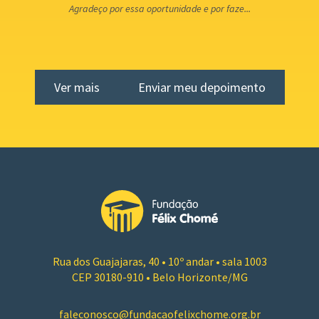
Agradeço por essa oportunidade e por faze...
Ver mais
Enviar meu depoimento
Rua dos Guajajaras, 40 • 10º andar • sala 1003
CEP 30180-910 • Belo Horizonte/MG
faleconosco@fundacaofelixchome.org.br